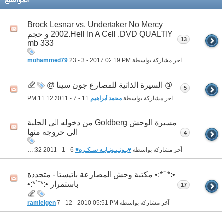
Brock Lesnar vs. Undertaker No Mercy
2002.Hell In A Cell .DVD QUALTIY و حجم
13
333 mb
آخر مشاركة بواسطة
02:19 PM
23 - 3 - 2017
mohammed79
@ السيرة الذاتية للمصارع جون سينا @
5
آخر مشاركة بواسطة
محمد أبراهيم
11 - 7 - 2011
11:12 PM
مسيرة الوحش Goldberg من دخوله الى الحلبة
الى خروجه منها
4
آخر مشاركة بواسطة
♥بـونـبـونـايـه سـكـره♥
6 - 1 - 2011
10:32 PM
•:*¨`*:• مكتبة وحش المصارعة باتيستا - متجددة
باستمرار •:*¨`*:•
17
آخر مشاركة بواسطة
05:51 PM
7 - 12 - 2010
ramielgen