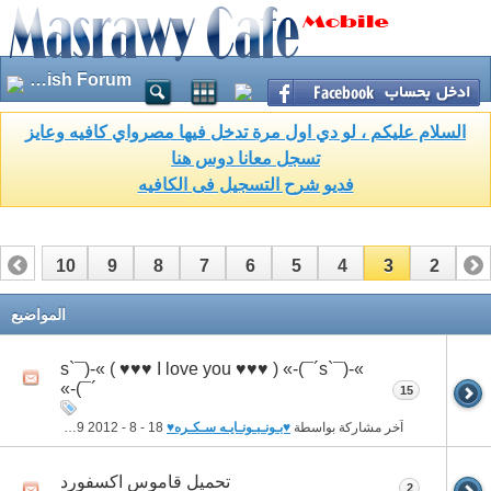
English Forum
السلام عليكم ، لو دي اول مرة تدخل فيها مصرواي كافيه وعايز
تسجل معانا دوس هنا
فديو شرح التسجيل فى الكافيه
10
9
8
7
6
5
4
3
2
1
18
17
16
15
14
13
12
11
المواضيع
»-(¯`s´¯)-» ( ♥♥♥ I love you ♥♥♥ ) »-(¯`s
´¯)-»
15
آخر مشاركة بواسطة
♥بـونـبـونـايـه سـكـره♥
18 - 8 - 2012
03:19 AM
تحميل قاموس اكسفورد
2