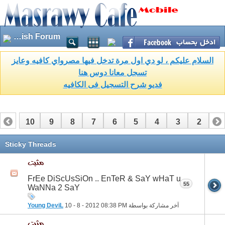
English Forum
السلام عليكم ، لو دي اول مرة تدخل فيها مصرواي كافيه وعايز
تسجل معانا دوس هنا
فديو شرح التسجيل فى الكافيه
10
9
8
7
6
5
4
3
2
1
17
16
15
14
13
12
11
Sticky Threads
FrEe DiScUsSiOn .. EnTeR & SaY wHaT u
55
WaNNa 2 SaY
آخر مشاركة بواسطة
08:38 PM
10 - 8 - 2012
Young DeviL