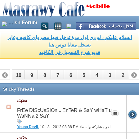
English Forum
السلام عليكم ، لو دي اول مرة تدخل فيها مصرواي كافيه وعايز
تسجل معانا دوس هنا
فديو شرح التسجيل فى الكافيه
10
9
8
7
6
5
4
3
2
1
17
16
15
14
13
12
11
Sticky Threads
FrEe DiScUsSiOn .. EnTeR & SaY wHaT u
55
WaNNa 2 SaY
آخر مشاركة بواسطة
08:38 PM
10 - 8 - 2012
Young DeviL