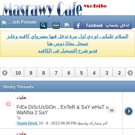
English Forum
السلام عليكم ، لو دي اول مرة تدخل فيها مصرواي كافيه وعايز
تسجل معانا دوس هنا
فديو شرح التسجيل فى الكافيه
10
9
8
7
6
5
4
3
2
1
17
16
15
14
13
12
11
Sticky Threads
FrEe DiScUsSiOn .. EnTeR & SaY wHaT u
55
WaNNa 2 SaY
آخر مشاركة بواسطة
08:38 PM
10 - 8 - 2012
Young DeviL