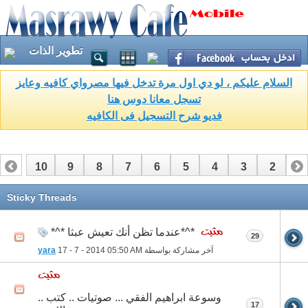
تطوير الذات
السلام عليكم ، لو دي اول مرة تدخل فيها مصرواي كافيه وعايز
تسجل معانا دوس هنا
فديو شرح التسجيل فى الكافيه
10
9
8
7
6
5
4
3
2
1
17
16
15
14
13
12
11
Sticky Threads
*^*عندما تظن أنك تعيش عبثا *^*
29
آخر مشاركة بواسطة
05:50 AM
17 - 7 - 2014
yara
وسوعة ابراهيم الفقي ... صوتيات .. كتب ..
17