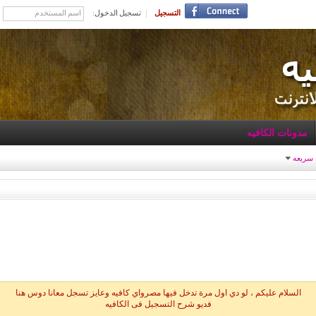
التسجيل
تسجيل الدخول:
مدونات الكافيه
 سريعه
السلام عليكم ، لو دي اول مرة تدخل فيها مصرواي كافيه وعايز تسجل معانا دوس هنا
فديو شرح التسجيل فى الكافيه