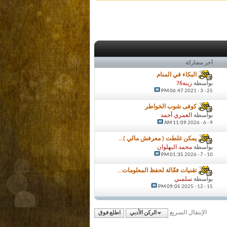
آخر مشاركة
البكاء في المنام
بواسطة
زينة76
06:47 PM
25 - 3 - 2021
كوفى شوب الخواطر
بواسطة
العمري أحمد
11:09 AM
9 - 6 - 2026
يمكن غلطت ( معرفش مالي )...
بواسطة
محمد البهلوان
01:35 PM
10 - 7 - 2026
تقنيات فعّالة لحفظ المعلومات...
بواسطة
سلمىي
09:05 PM
15 - 12 - 2025
الإنتقال السريع
الركن الأدبي
اطلع فوق