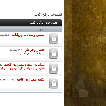
المنتدى:
الركن الأدبي
اقسام جوه:
الركن الأدبي
العنوان
قصص وحكايات وروايات
(232 مشاهده)
اشعار وخواطر
(349 مشاهده)
كل مايخص الشعر العربي
ابداعات اعضاء مصراوي كافيه
(366 مشاهده)
الإدارة غير مسئولة ان كان الموضوع منقول او 
مكتبة مصراوي كافيه
(179 مشاهده)