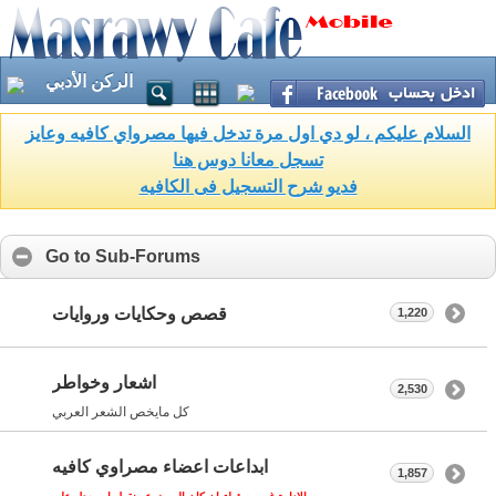
الركن الأدبي
السلام عليكم ، لو دي اول مرة تدخل فيها مصرواي كافيه وعايز
تسجل معانا دوس هنا
فديو شرح التسجيل فى الكافيه
Go to Sub-Forums
قصص وحكايات وروايات
1,220
اشعار وخواطر
2,530
كل مايخص الشعر العربي
ابداعات اعضاء مصراوي كافيه
1,857