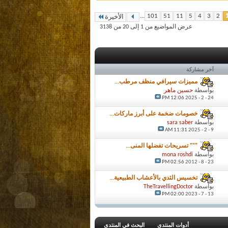
...
101
51
11
5
4
3
2
الأخيرة
عرض المواضيع من 1 إلى 20 من 3138
آخر مشاركة
مميزات سيرافي منظف مرطب...
بواسطة
حسين ماهر
12:06 PM
24 - 2 - 2025
خصومات ضخمة على أبرز ماركات...
بواسطة
sara saber
11:31 AM
9 - 2 - 2025
""" تسريحات تفضلها المنى...
بواسطة
mona roshdi
02:56 PM
23 - 8 - 2012
تخسيس الثدي بالأعشاب الطبيعية...
بواسطة
TheTravellingDoctor
02:00 PM
13 - 7 - 2023
أدوات المنتدى
البحث في المنتدى