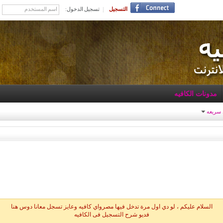
التسجيل
تسجيل الدخول:
مدونات الكافيه
 سريعه
السلام عليكم ، لو دي اول مرة تدخل فيها مصرواي كافيه وعايز تسجل معانا دوس هنا
فديو شرح التسجيل فى الكافيه