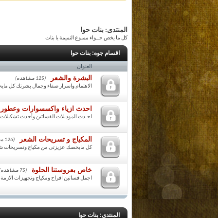
المنتدى:
بنات حوا
كل ما يخص حــواء ممنوع النميمة يا بنات
اقسام جوه:
بنات حوا
العنوان
البشرة والشعر
(125 مشاهده)
الاهتمام واسرار صفاء وجمال بشرتك كل مايحت
احدث ازياء واكسسوارات وعطور
احـدث الموديلات الفساتين وأحدث تشكيلات ا
المكياج و تسريحات الشعر
(126 مشاهده)
كل مايخصك عزيزتى من مكياج وتسريحات 
خاص بعروستنا الحلوة
(75 مشاهده)
اجمل فساتين افراح ومكياج وتجهيزات الازمة
المنتدى:
بنات حوا