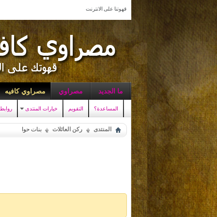
قهوتنا على الانترنت
ما الجديد
مصراوي
مصراوي كافيه
المساعدة؟
التقويم
خيارات المنتدى
روابط
المنتدى
ركن العائلات
بنات حوا