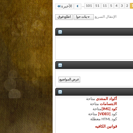
...
101
51
11
5
4
3
2
الأخيرة
الإنتقال السريع
بنات حوا
اطلع فوق
أكواد المنتدى
متاحة
الابتسامات
متاحة
كود [IMG]
متاحة
كود
[VIDEO]
متاحة
كود HTML
معطلة
قوانين الكافيه