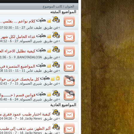
العنوان
/
كاتب الموضوع
المواضيع المثبته
كلام نواعم .... بقلمي ...
>عن طريق
طيف عابر
‏, 27 - 11 - 2007 02:30 PM
غذاء الحامل لكل شهر 
>عن طريق
شيري العسولة
‏, 27 - 6 - 2010 04:12 PM
كيفية تظليل الاجزاء الع
>عن طريق
BANOTADALO3A
‏, 9 - 5 - 2009 01:36 PM
المواضيع المتميزة في 
>عن طريق
طيف عابر
‏, 11 - 11 - 2008 11:15 AM
كل مايخصك عزيزتى حواء ه
>عن طريق
شيري العسولة
‏, 15 - 7 - 2009 02:43 PM
قوانين قسم ( حــــــوا
>عن طريق
شيري العسولة
‏, 24 - 6 - 2009 05:40 PM
المواضيع العادية
كيفية اختيار طبيب عمود فقري م
>عن طريق
Jacky News
‏, 16 - 7 - 2024 04:26 PM
ألم الظهر: متى تذهب إلى طبيب 
>عن طريق
Jacky News
‏, 16 - 7 - 2024 04:01 PM