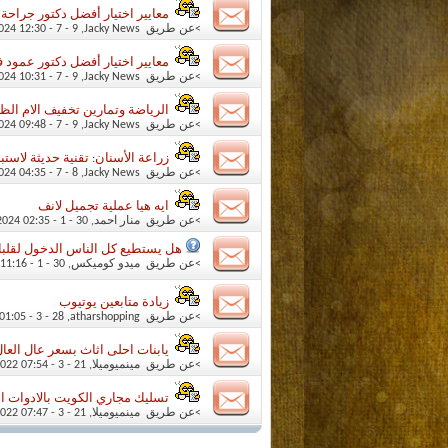
معايير اختيار أفضل دكتور جراح
>عن طريق
Jacky News
‏, 9 - 7 - 2024 12:30 PM
معايير اختيار أفضل دكتور عمود 
>عن طريق
Jacky News
‏, 9 - 7 - 2024 10:31 AM
الرياضة وتمارين تخفيف الام الظ
>عن طريق
Jacky News
‏, 9 - 7 - 2024 09:48 AM
زراعة الأسنان: تقنية حديثة لاست
>عن طريق
Jacky News
‏, 8 - 7 - 2024 04:35 PM
ايه هيا عملية تجميل لانف
>عن طريق
منار احمد
‏, 30 - 1 - 2024 02:35 PM
هل يستطيع كل الناس الدخول لقلب
>عن طريق
ميدو كوميكس
‏, 30 - 1 - 2009 11:16 PM
زيادة متابعين يوتيوب
>عن طريق
atharshopping
‏, 28 - 3 - 2023 01:05 PM
يابنات احلى اثاث بسعر عال العا
>عن طريق
مينميوميلا
‏, 21 - 3 - 2022 07:54 PM
تسليك مجاري الكويت بالادوات ال
>عن طريق
مينميوميلا
‏, 21 - 3 - 2022 07:47 PM