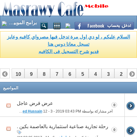
برامج الموبيلات
السلام عليكم ، لو دي اول مرة تدخل فيها مصرواي كافيه وعايز
تسجل معانا دوس هنا
فديو شرح التسجيل فى الكافيه
10
9
8
7
6
5
4
3
2
1
17
16
15
14
13
12
11
المواضيع
عرض قرض عاجل
0
آخر مشاركة بواسطة
03:43 PM
12 - 3 - 2019
Mohammed Hussain
رحلة تجارية صناعية استثمارية بالعاصمة بكين .
0