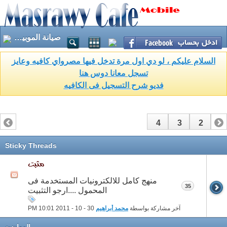
صيانة الموبيلات
السلام عليكم ، لو دي اول مرة تدخل فيها مصرواي كافيه وعايز
تسجل معانا دوس هنا
فديو شرح التسجيل فى الكافيه
4
3
2
1
Sticky Threads
منهج كامل للالكترونيات المستخدمة فى
35
المحمول ....ارجو التثبيت
آخر مشاركة بواسطة
محمد أبراهيم
30 - 10 - 2011
10:01 PM
المواضيع