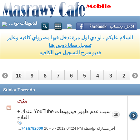
فديوهات يوتيوب Youtube
السلام عليكم ، لو دي اول مرة تدخل فيها مصرواي كافيه وعايز
تسجل معانا دوس هنا
فديو شرح التسجيل فى الكافيه
10
9
8
7
6
5
4
3
2
1
17
16
15
14
13
12
11
Sticky Threads
سبب عدم ظهور فيديهوهات YouTube عندك +
35
العلاج
آخر مشاركة بواسطة
04:24 PM
26 - 5 - 2012
gh74sh782000