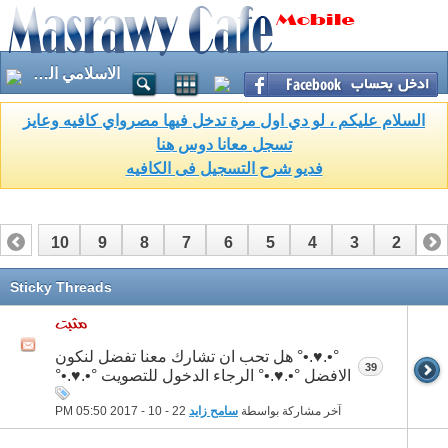
الاسلامي العام
السلام عليكم ، لو دي اول مرة تدخل فيها مصرواي كافيه وعايز
تسجل معانا دوس هنا
فديو شرح التسجيل فى الكافيه
10
9
8
7
6
5
4
3
2
1
17
16
15
14
13
12
11
Sticky Threads
°•.♥.•° هل تحب ان تشارك معنا تفضل لنكون
39
الافضل °•.♥.•° الرجاء الدخول للتصويت °•.♥.•°
آخر مشاركة بواسطة
سامح زايد
22 - 10 - 2017
05:50 PM