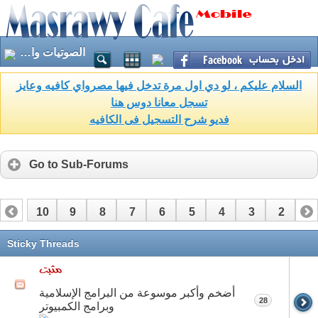
الصوتيات والمرئيات الاسلامية
السلام عليكم ، لو دي اول مرة تدخل فيها مصرواي كافيه وعايز
تسجل معانا دوس هنا
فديو شرح التسجيل فى الكافيه
Go to Sub-Forums
10
9
8
7
6
5
4
3
2
1
17
16
15
14
13
12
11
Sticky Threads
أضخم وأكبر موسوعة من البرامج الإسلامية
28
وبرامج الكمبيوتر