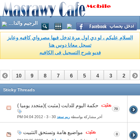
الرجيم والدايت
السلام عليكم ، لو دي اول مرة تدخل فيها مصرواي كافيه وعايز
تسجل معانا دوس هنا
فديو شرح التسجيل فى الكافيه
10
9
8
7
6
5
4
3
2
1
15
14
13
12
11
Sticky Threads
حكمة اليوم للدايت (مثبت )(متجدد يوميا )
70
آخر مشاركة بواسطة
ريم سعد
30 - 3 - 2012
04:04 PM
مواضيع هامة وتستحق التثبيت
0