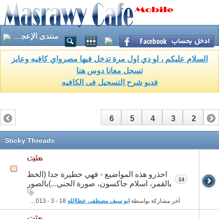
منتدى الإعجاز العلمي في القرآن والسنه
السلام عليكم ، لو دي اول مرة تدخل فيها مصرواي كافيه وعايز
تسجل معانا دوس هنا
فديو شرح التسجيل فى الكافيه
6
5
4
3
2
1
Sticky Threads
احذرو هذه المواضيع - فهي خطيرة جدا (الخط
14
بالقمر، اسلام جاكسون، صورة الجني...)بالصور
آخر مشاركة بواسطة
ابو سيف مصطفى عطاالله
18 - 3 - 2013
01:07 PM