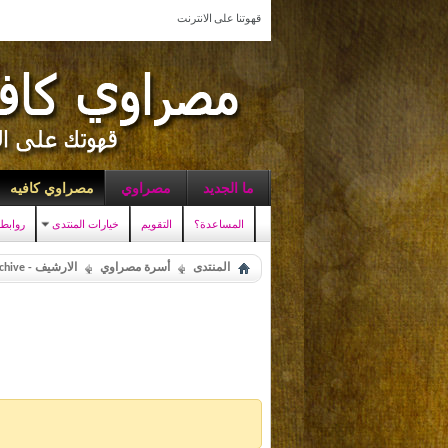
قهوتنا على الانترنت
ما الجديد
مصراوي
مصراوي كافيه
المساعدة؟
التقويم
خيارات المنتدى
روابط
المنتدى
أسرة مصراوي
الارشيف - Archive