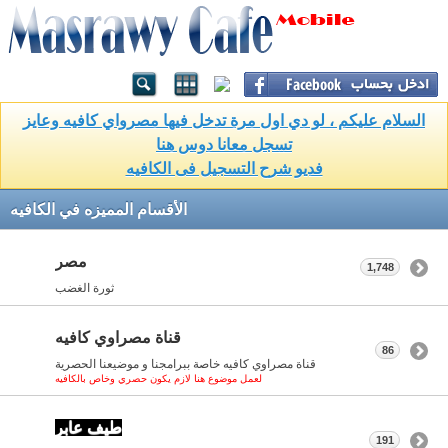
السلام عليكم ، لو دي اول مرة تدخل فيها مصرواي كافيه وعايز
تسجل معانا دوس هنا
فديو شرح التسجيل فى الكافيه
الأقسام المميزه في الكافيه
مصر
1,748
ثورة الغضب
قناة مصراوي كافيه
86
قناة مصراوي كافيه خاصة ببرامجنا و موضيعنا الحصرية
لعمل موضوع هنا لازم يكون حصري وخاص بالكافيه
طيف عابر
191