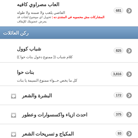
العاب مصراوي كافيه
681
الفاضي يلعب ولا ضمنه ولا طوله
المشاركات مش محسوبه في المنتدى ده |
تحويل اي موضوع لشات قد
يعرض عضويتك للإيقاف
ركن العائلات
شباب كوول
825
كلام شباب (( ممنوع دخول بنات حوا ))
بنات حوا
3,816
كل ما يخص حــواء ممنوع النميمة يا بنات
البشرة والشعر
172
احدث ازياء واكسسوارات وعطور
375
المكياج و تسريحات الشعر
93