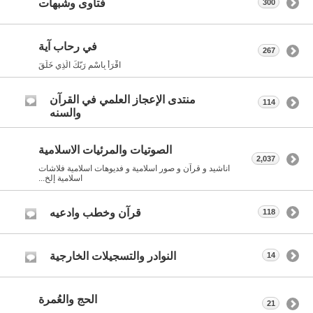
فتاوى وشبهات
300
في رحاب آية
267
اقْرَأْ بِاسْمِ رَبّكَ الّذِي خَلَقَ
منتدى الإعجاز العلمي في القرآن
114
والسنه
الصوتيات والمرئيات الاسلامية
2,037
اناشيد و قرآن و صور اسلامية و فديوهات اسلامية فلاشات
اسلامية إلخ...
قرآن وخطب وادعيه
118
النوادر والتسجيلات الخارجية
14
الحج والعُمرة
21