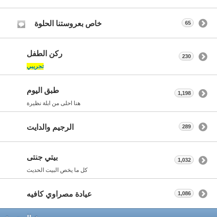
خاص بعروستنا الحلوة
65
ركن الطفل
230
تجريبي
طبق اليوم
1,198
هنا احلى من ابلة نظيرة
الرجيم والدايت
289
بيتي جنتى
1,032
كل ما يخص البيت الحديث
عيادة مصراوي كافيه
1,086