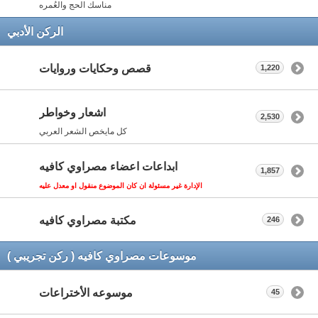
مناسك الحج والعُمره
الركن الأدبي
قصص وحكايات وروايات
1,220
اشعار وخواطر
2,530
كل مايخص الشعر العربي
ابداعات اعضاء مصراوي كافيه
1,857
الإدارة غير مسئولة ان كان الموضوع منقول او معدل عليه
مكتبة مصراوي كافيه
246
موسوعات مصراوي كافيه ( ركن تجريبي )
موسوعه الأختراعات
45