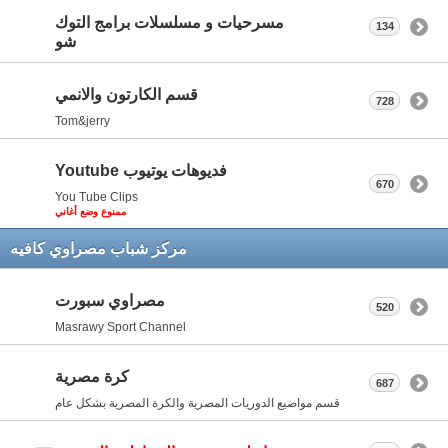
مسرحيات و مسلسلات برامج التوك
134
شو
قسم الكارتون والانمي
728
Tom&jerry
فديوهات يوتيوب Youtube
670
You Tube Clips
ممنوع وضع أغاني
مركز شباب مصراوي كافيه
مصراوي سبورت
520
Masrawy Sport Channel
كرة مصرية
687
قسم مواضيع الدوريات المصرية والكرة المصرية بشكل عام