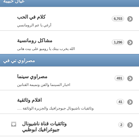
عيال حبيبة
كلام في الحب
6,703
أرغي يا عم الرومانسي
مشاكل رومانسية
1,296
الله يخرب بيتك يا روميو على بيت هانى
مصراوي تي في
مصراوي سينما
491
اخبار السينما والفن ونميمة القنانين
افلام وثائقية
41
وثائقيات ناشيونال جيوجرافيك والجزيرة الوثائقة .....
وثائقيات قناة ناشيونال
2
جيوغرافيك ابوظبي