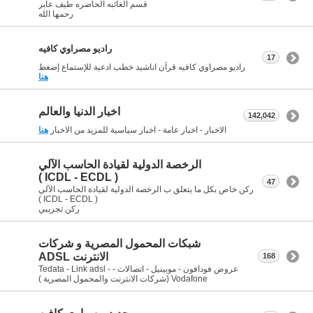
قسم الغائبه الحاضره طيف عابر
رحمها الله
راديو مصراوي كافيه
17
راديو مصراوي كافيه قرآن اناشيد خطب ادعية للإستماع إضغط
هنا
اخبار الدنيا والعالم
142,042
الاخبار - اخبار عامة - اخبار سياسية للمزيد من الاخبار
هنا
الرخصة الدولية لقيادة الحاسب الآلي
( ICDL - ECDL )
47
ركن خاص بكل ما يتعلق ب الرخصة الدولية لقيادة الحاسب الآلي
( ICDL - ECDL )
ركن تجريبي
شبكات المحمول المصرية و شركات
الانترنت ADSL
168
عروض فودافون - موبينيل - اتصالات - Tedata - Link adsl -
Vodafone (شركات الانترنت والمحمول المصرية )