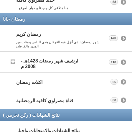
جديد مصراوي كافيه
58
هنا هتلاقي كل جديدنا واخبار الموقع...
رمضان جانا
رمضان كريم
470
شهر رمضان الذي أنزل فِيهِ القرءان هدى للناس وبينات من
الهدى والفرقان
ارشيف شهر رمضان 1428هـ -
110
2008 م
اكلات رمضان
65
قناة مصراوي كافيه الرمضانية
80
نتائج الشهادات ( ركن تجريبي )
نتائج الشهادات والامتحانات واخبار