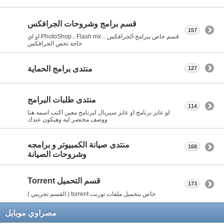
قسم برامج وشروحات الجرافكس
157
قسم خاص ببرامج الجرافكس .. PhotoShop ، Flash mx او اي
حاجة تخص الجرافكس
منتدى برامج الحماية
127
منتدى طلبات البرامج
114
لو عايز برنامج او عايز سيريال لبرنامج معين اكتب اسمه هنا
ووصف مختصر ليه وهيكون عندك
منتدى صيانة الكمبيوتر و برامجه
168
وشروحات الصيانة
قسم التحميل Torrent
173
خاص بتحميل ملفات تورنت torrent ( القسم تجريبي )
مصراوي موبايل