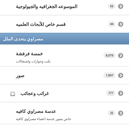
الموسوعه الجغرافيه والجيولوجية
52
قسم خاص للأبحاث العلميه
44
مصراوي يتحدى الملل
خمسة فرفشة
8,075
نكت وحوارات واشتغالات
صور
7,657
غرائب وعجائب
777
عدسة مصراوي كافيه
31
خاص بصور عدسة اعضاء مصراوي كافيه