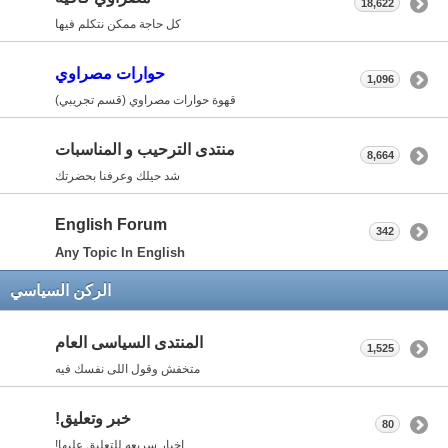
18,622
كل حاجة ممكن نتكلم فيها
حوارات مصراوي
1,096
قهوة حوارات مصراوي (قسم تجريبي)
منتدى الترحيب و المناسبات
8,664
شد حيلك وعرفنا بحضرتك
English Forum
342
Any Topic In English
الركن السياسي
المنتدى السياسى العام
1,525
متخفش وقول اللى نفسك فيه
خبر وتعليق!
80
اخبار سريعه للتعليق عليها!