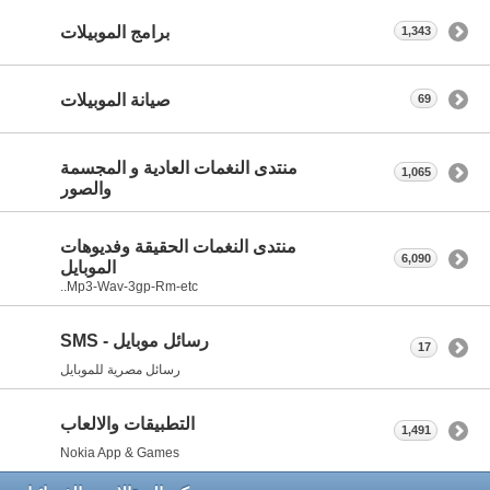
برامج الموبيلات
1,343
صيانة الموبيلات
69
منتدى النغمات العادية و المجسمة
1,065
والصور
منتدى النغمات الحقيقة وفديوهات
6,090
الموبايل
Mp3-Wav-3gp-Rm-etc..
رسائل موبايل - SMS
17
رسائل مصرية للموبايل
التطبيقات والالعاب
1,491
Nokia App & Games