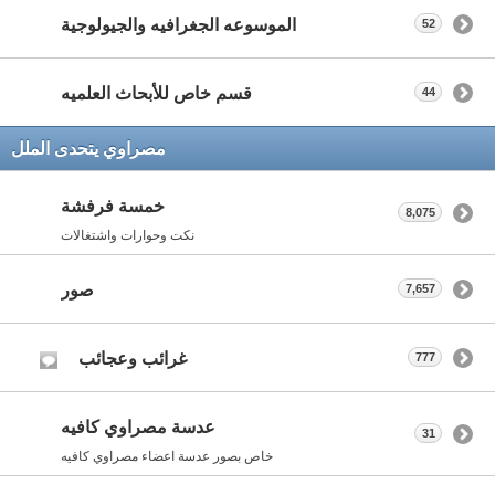
الموسوعه الجغرافيه والجيولوجية
52
قسم خاص للأبحاث العلميه
44
مصراوي يتحدى الملل
خمسة فرفشة
8,075
نكت وحوارات واشتغالات
صور
7,657
غرائب وعجائب
777
عدسة مصراوي كافيه
31
خاص بصور عدسة اعضاء مصراوي كافيه