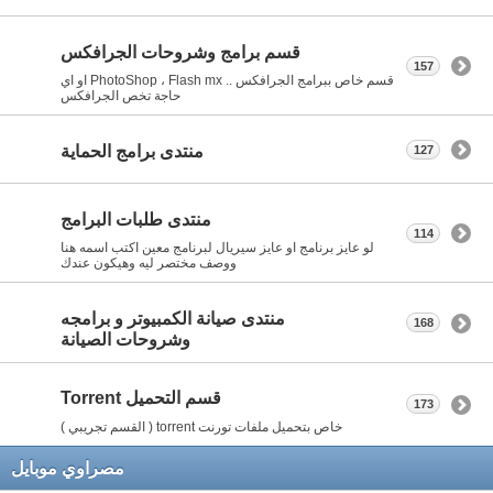
قسم برامج وشروحات الجرافكس
157
قسم خاص ببرامج الجرافكس .. PhotoShop ، Flash mx او اي
حاجة تخص الجرافكس
منتدى برامج الحماية
127
منتدى طلبات البرامج
114
لو عايز برنامج او عايز سيريال لبرنامج معين اكتب اسمه هنا
ووصف مختصر ليه وهيكون عندك
منتدى صيانة الكمبيوتر و برامجه
168
وشروحات الصيانة
قسم التحميل Torrent
173
خاص بتحميل ملفات تورنت torrent ( القسم تجريبي )
مصراوي موبايل