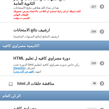
الثانوية العامة
217
هنا ان شاء الله هتلاقي نتايج الامتحانات
كتابة ايميلك او اي رابط لمنتدى او التلاعب بالاعضاء يعرض عضويتك
للإيقاف النهائي
القسم ده مؤقت
ارشيف نتائج الامتحانات
216
ارشيف النتائج (نتائج السنوات الماضيه)
اكاديمية مصراوي كافيه
دورة مصراوي كافيه ل تعليم HTML
110
ركن خاص بدورة مصراوي كافيه لتعليم html الدورة تحت
اشراف
thegohst
انتهت [
فهرس الدروس
]
مناقشة حلقات الـ html
46
الركن العام
مصراوي كافيه