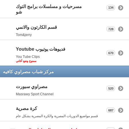
مسرحيات و مسلسلات برامج التوك
134
شو
قسم الكارتون والانمي
728
Tom&jerry
فديوهات يوتيوب Youtube
670
You Tube Clips
ممنوع وضع أغاني
مركز شباب مصراوي كافيه
مصراوي سبورت
520
Masrawy Sport Channel
كرة مصرية
687
قسم مواضيع الدوريات المصرية والكرة المصرية بشكل عام