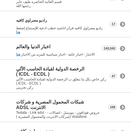
قسم الغائبه الحاضره طيف عابر
رحمها الله
راديو مصراوي كافيه
17
راديو مصراوي كافيه قرآن اناشيد خطب ادعية للإستماع إضغط
هنا
اخبار الدنيا والعالم
142,042
الاخبار - اخبار عامة - اخبار سياسية للمزيد من الاخبار
هنا
الرخصة الدولية لقيادة الحاسب الآلي
( ICDL - ECDL )
47
ركن خاص بكل ما يتعلق ب الرخصة الدولية لقيادة الحاسب الآلي
( ICDL - ECDL )
ركن تجريبي
شبكات المحمول المصرية و شركات
الانترنت ADSL
168
عروض فودافون - موبينيل - اتصالات - Tedata - Link adsl -
Vodafone (شركات الانترنت والمحمول المصرية )