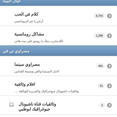
عيال حبيبة
كلام في الحب
6,703
أرغي يا عم الرومانسي
مشاكل رومانسية
1,296
الله يخرب بيتك يا روميو على بيت هانى
مصراوي تي في
مصراوي سينما
491
اخبار السينما والفن ونميمة القنانين
افلام وثائقية
41
وثائقيات ناشيونال جيوجرافيك والجزيرة الوثائقة .....
وثائقيات قناة ناشيونال
2
جيوغرافيك ابوظبي