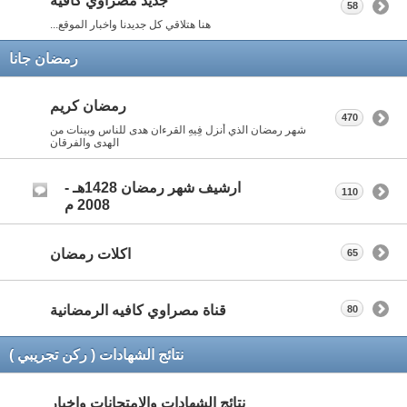
جديد مصراوي كافيه
58
هنا هتلاقي كل جديدنا واخبار الموقع...
رمضان جانا
رمضان كريم
470
شهر رمضان الذي أنزل فِيهِ القرءان هدى للناس وبينات من
الهدى والفرقان
ارشيف شهر رمضان 1428هـ -
110
2008 م
اكلات رمضان
65
قناة مصراوي كافيه الرمضانية
80
نتائج الشهادات ( ركن تجريبي )
نتائج الشهادات والامتحانات واخبار