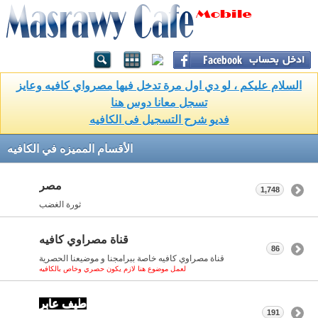
السلام عليكم ، لو دي اول مرة تدخل فيها مصرواي كافيه وعايز
تسجل معانا دوس هنا
فديو شرح التسجيل فى الكافيه
الأقسام المميزه في الكافيه
مصر
1,748
ثورة الغضب
قناة مصراوي كافيه
86
قناة مصراوي كافيه خاصة ببرامجنا و موضيعنا الحصرية
لعمل موضوع هنا لازم يكون حصري وخاص بالكافيه
طيف عابر
191