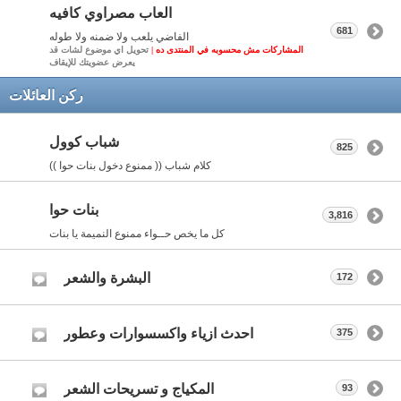
العاب مصراوي كافيه
681
الفاضي يلعب ولا ضمنه ولا طوله
المشاركات مش محسوبه في المنتدى ده |
تحويل اي موضوع لشات قد
يعرض عضويتك للإيقاف
ركن العائلات
شباب كوول
825
كلام شباب (( ممنوع دخول بنات حوا ))
بنات حوا
3,816
كل ما يخص حــواء ممنوع النميمة يا بنات
البشرة والشعر
172
احدث ازياء واكسسوارات وعطور
375
المكياج و تسريحات الشعر
93