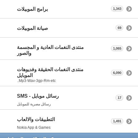
برامج الموبيلات
1,343
صيانة الموبيلات
69
منتدى النغمات العادية و المجسمة
1,065
والصور
منتدى النغمات الحقيقة وفديوهات
6,090
الموبايل
Mp3-Wav-3gp-Rm-etc..
رسائل موبايل - SMS
17
رسائل مصرية للموبايل
التطبيقات والالعاب
1,491
Nokia App & Games