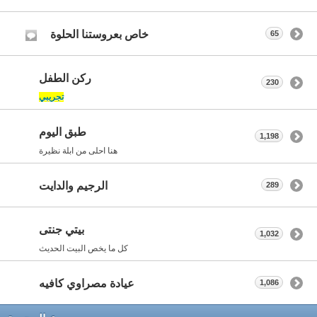
خاص بعروستنا الحلوة
65
ركن الطفل
230
تجريبي
طبق اليوم
1,198
هنا احلى من ابلة نظيرة
الرجيم والدايت
289
بيتي جنتى
1,032
كل ما يخص البيت الحديث
عيادة مصراوي كافيه
1,086