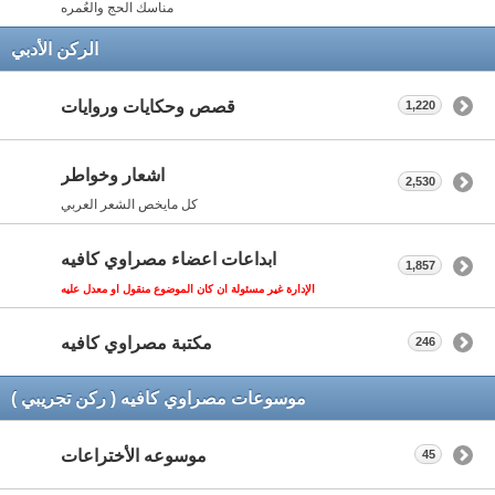
مناسك الحج والعُمره
الركن الأدبي
قصص وحكايات وروايات
1,220
اشعار وخواطر
2,530
كل مايخص الشعر العربي
ابداعات اعضاء مصراوي كافيه
1,857
الإدارة غير مسئولة ان كان الموضوع منقول او معدل عليه
مكتبة مصراوي كافيه
246
موسوعات مصراوي كافيه ( ركن تجريبي )
موسوعه الأختراعات
45