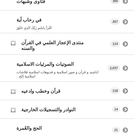
فتاوى وشبهات
300
في رحاب آية
267
اقْرَأْ بِاسْمِ رَبّكَ الّذِي خَلَقَ
منتدى الإعجاز العلمي في القرآن
114
والسنه
الصوتيات والمرئيات الاسلامية
2,037
اناشيد و قرآن و صور اسلامية و فديوهات اسلامية فلاشات
اسلامية إلخ...
قرآن وخطب وادعيه
118
النوادر والتسجيلات الخارجية
14
الحج والعُمرة
21