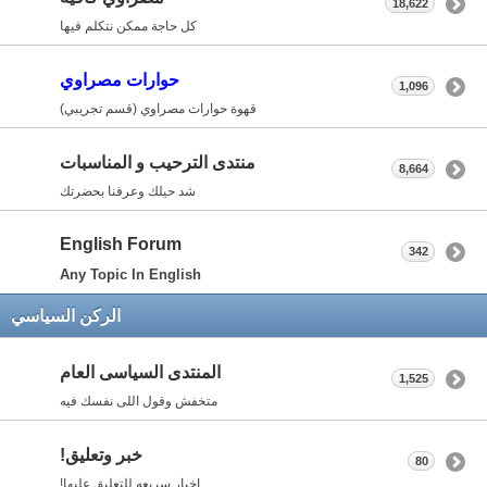
18,622
كل حاجة ممكن نتكلم فيها
حوارات مصراوي
1,096
قهوة حوارات مصراوي (قسم تجريبي)
منتدى الترحيب و المناسبات
8,664
شد حيلك وعرفنا بحضرتك
English Forum
342
Any Topic In English
الركن السياسي
المنتدى السياسى العام
1,525
متخفش وقول اللى نفسك فيه
خبر وتعليق!
80
اخبار سريعه للتعليق عليها!