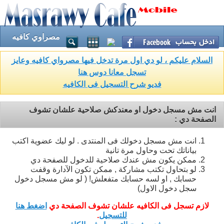
مصراوي كافيه
السلام عليكم ، لو دي اول مرة تدخل فيها مصرواي كافيه وعايز
تسجل معانا دوس هنا
فديو شرح التسجيل فى الكافيه
انت مش مسجل دخول او معندكش صلاحية علشان تشوف
الصفحة دي :
انت مش مسجل دخولك فى المنتدى . لو ليك عضوية اكتب
بياناتك تحت وحاول مرة تانية
ممكن يكون مش عندك صلاحية للدخول للصفحة دي
لو بتحاول تكتب مشاركة , ممكن تكون الآدارة وقفت
حسابك , او لسه حسابك متفعلش! ( لو مش مسجل دخول
سجل دخول الاول)
لازم تسجل فى الكافيه علشان تشوف الصفحة دي
اضغط هنا
للتسجيل
.