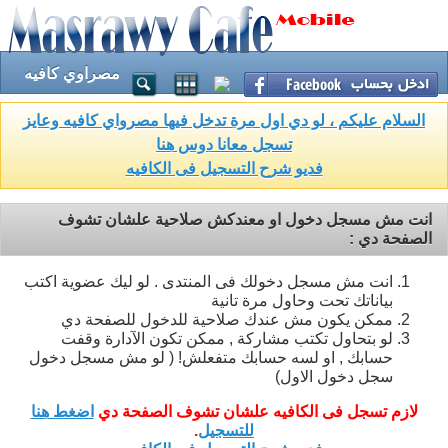
مصراوي كافيه
السلام عليكم ، لو دي اول مرة تدخل فيها مصرواي كافيه وعايز
تسجل معانا دوس هنا
فديو شرح التسجيل فى الكافيه
انت مش مسجل دخول او معندكش صلاحية علشان تشوف
الصفحة دي :
انت مش مسجل دخولك فى المنتدى . لو ليك عضوية اكتب
بياناتك تحت وحاول مرة تانية
ممكن يكون مش عندك صلاحية للدخول للصفحة دي
لو بتحاول تكتب مشاركة , ممكن تكون الآدارة وقفت
حسابك , او لسه حسابك متفعلش! ( لو مش مسجل دخول
سجل دخول الاول)
لازم تسجل فى الكافيه علشان تشوف الصفحة دي
اضغط هنا
للتسجيل
.