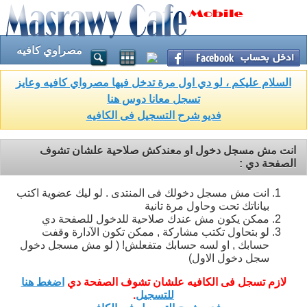
مصراوي كافيه
السلام عليكم ، لو دي اول مرة تدخل فيها مصرواي كافيه وعايز
تسجل معانا دوس هنا
فديو شرح التسجيل فى الكافيه
انت مش مسجل دخول او معندكش صلاحية علشان تشوف
الصفحة دي :
انت مش مسجل دخولك فى المنتدى . لو ليك عضوية اكتب
بياناتك تحت وحاول مرة تانية
ممكن يكون مش عندك صلاحية للدخول للصفحة دي
لو بتحاول تكتب مشاركة , ممكن تكون الآدارة وقفت
حسابك , او لسه حسابك متفعلش! ( لو مش مسجل دخول
سجل دخول الاول)
لازم تسجل فى الكافيه علشان تشوف الصفحة دي
اضغط هنا
للتسجيل
.