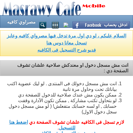
مصراوي كافيه
السلام عليكم ، لو دي اول مرة تدخل فيها مصرواي كافيه وعايز
تسجل معانا دوس هنا
فديو شرح التسجيل فى الكافيه
انت مش مسجل دخول او معندكش صلاحية علشان تشوف
الصفحة دي :
انت مش مسجل دخولك فى المنتدى . لو ليك عضوية اكتب
بياناتك تحت وحاول مرة تانية
ممكن يكون مش عندك صلاحية للدخول للصفحة دي
لو بتحاول تكتب مشاركة , ممكن تكون الآدارة وقفت
حسابك , او لسه حسابك متفعلش! ( لو مش مسجل دخول
سجل دخول الاول)
لازم تسجل فى الكافيه علشان تشوف الصفحة دي
اضغط هنا
للتسجيل
.