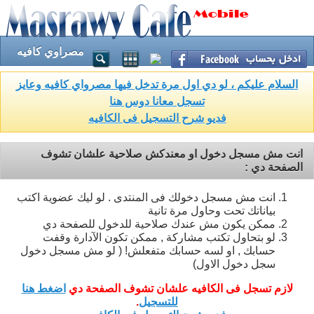
مصراوي كافيه
السلام عليكم ، لو دي اول مرة تدخل فيها مصرواي كافيه وعايز
تسجل معانا دوس هنا
فديو شرح التسجيل فى الكافيه
انت مش مسجل دخول او معندكش صلاحية علشان تشوف
الصفحة دي :
انت مش مسجل دخولك فى المنتدى . لو ليك عضوية اكتب
بياناتك تحت وحاول مرة تانية
ممكن يكون مش عندك صلاحية للدخول للصفحة دي
لو بتحاول تكتب مشاركة , ممكن تكون الآدارة وقفت
حسابك , او لسه حسابك متفعلش! ( لو مش مسجل دخول
سجل دخول الاول)
لازم تسجل فى الكافيه علشان تشوف الصفحة دي
اضغط هنا
للتسجيل
.