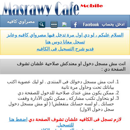
مصراوي كافيه
السلام عليكم ، لو دي اول مرة تدخل فيها مصرواي كافيه وعايز
تسجل معانا دوس هنا
فديو شرح التسجيل فى الكافيه
انت مش مسجل دخول او معندكش صلاحية علشان تشوف
الصفحة دي :
انت مش مسجل دخولك فى المنتدى . لو ليك عضوية اكتب
بياناتك تحت وحاول مرة تانية
ممكن يكون مش عندك صلاحية للدخول للصفحة دي
لو بتحاول تكتب مشاركة , ممكن تكون الآدارة وقفت
حسابك , او لسه حسابك متفعلش! ( لو مش مسجل دخول
سجل دخول الاول)
لازم تسجل فى الكافيه علشان تشوف الصفحة دي
اضغط هنا
للتسجيل
.