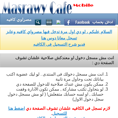
مصراوي كافيه
السلام عليكم ، لو دي اول مرة تدخل فيها مصرواي كافيه وعايز
تسجل معانا دوس هنا
فديو شرح التسجيل فى الكافيه
انت مش مسجل دخول او معندكش صلاحية علشان تشوف
الصفحة دي :
انت مش مسجل دخولك فى المنتدى . لو ليك عضوية اكتب
بياناتك تحت وحاول مرة تانية
ممكن يكون مش عندك صلاحية للدخول للصفحة دي
لو بتحاول تكتب مشاركة , ممكن تكون الآدارة وقفت
حسابك , او لسه حسابك متفعلش! ( لو مش مسجل دخول
سجل دخول الاول)
لازم تسجل فى الكافيه علشان تشوف الصفحة دي
اضغط هنا
للتسجيل
.