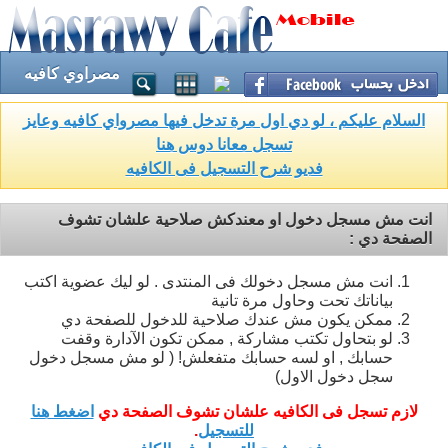
مصراوي كافيه
السلام عليكم ، لو دي اول مرة تدخل فيها مصرواي كافيه وعايز
تسجل معانا دوس هنا
فديو شرح التسجيل فى الكافيه
انت مش مسجل دخول او معندكش صلاحية علشان تشوف
الصفحة دي :
انت مش مسجل دخولك فى المنتدى . لو ليك عضوية اكتب
بياناتك تحت وحاول مرة تانية
ممكن يكون مش عندك صلاحية للدخول للصفحة دي
لو بتحاول تكتب مشاركة , ممكن تكون الآدارة وقفت
حسابك , او لسه حسابك متفعلش! ( لو مش مسجل دخول
سجل دخول الاول)
لازم تسجل فى الكافيه علشان تشوف الصفحة دي
اضغط هنا
للتسجيل
.