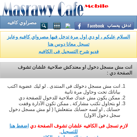
مصراوي كافيه
السلام عليكم ، لو دي اول مرة تدخل فيها مصرواي كافيه وعايز
تسجل معانا دوس هنا
فديو شرح التسجيل فى الكافيه
انت مش مسجل دخول او معندكش صلاحية علشان تشوف
الصفحة دي :
انت مش مسجل دخولك فى المنتدى . لو ليك عضوية اكتب
بياناتك تحت وحاول مرة تانية
ممكن يكون مش عندك صلاحية للدخول للصفحة دي
لو بتحاول تكتب مشاركة , ممكن تكون الآدارة وقفت
حسابك , او لسه حسابك متفعلش! ( لو مش مسجل دخول
سجل دخول الاول)
لازم تسجل فى الكافيه علشان تشوف الصفحة دي
اضغط هنا
للتسجيل
.