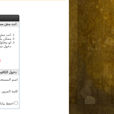
انت مش مسج
انت مش م
ممكن يك
لو بتحاو
دخول سج
ل
دخول الكافيه
اسم المستخد
كلمة المرور:
احفظ بيانا