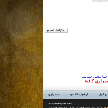
الإنتقال السريع
لها لتفعيل حسابك.
مصراوي كافية
لع فوق
ارشيف الكافيه
مصراوي
Powered by vBulletin®