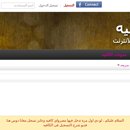
التسجيل
تسجيل الدخول:
مدونات الكافيه
 سريعه
السلام عليكم ، لو دي اول مرة تدخل فيها مصرواي كافيه وعايز تسجل معانا دوس هنا
فديو شرح التسجيل فى الكافيه