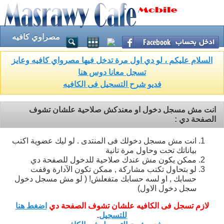
مصراوي كافيه
السلام عليكم ، لو دي اول مرة تدخل فيها مصرواي كافيه وعايز
تسجل معانا دوس هنا
فديو شرح التسجيل فى الكافيه
انت مش مسجل دخول او معندكش صلاحية علشان تشوف
الصفحة دي :
انت مش مسجل دخولك فى المنتدى . لو ليك عضوية اكتب
بياناتك تحت وحاول مرة تانية
ممكن يكون مش عندك صلاحية للدخول للصفحة دي
لو بتحاول تكتب مشاركة , ممكن تكون الآدارة وقفت
حسابك , او لسه حسابك متفعلش! ( لو مش مسجل دخول
سجل دخول الاول)
لازم تسجل فى الكافيه علشان تشوف الصفحة دي
اضغط هنا
للتسجيل
.