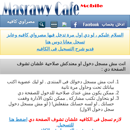
مصراوي كافيه
السلام عليكم ، لو دي اول مرة تدخل فيها مصرواي كافيه وعايز
تسجل معانا دوس هنا
فديو شرح التسجيل فى الكافيه
انت مش مسجل دخول او معندكش صلاحية علشان تشوف
الصفحة دي :
انت مش مسجل دخولك فى المنتدى . لو ليك عضوية اكتب
بياناتك تحت وحاول مرة تانية
ممكن يكون مش عندك صلاحية للدخول للصفحة دي
لو بتحاول تكتب مشاركة , ممكن تكون الآدارة وقفت
حسابك , او لسه حسابك متفعلش! ( لو مش مسجل دخول
سجل دخول الاول)
لازم تسجل فى الكافيه علشان تشوف الصفحة دي
اضغط هنا
للتسجيل
.