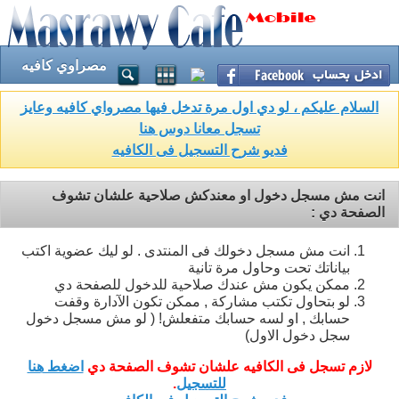
مصراوي كافيه
السلام عليكم ، لو دي اول مرة تدخل فيها مصرواي كافيه وعايز
تسجل معانا دوس هنا
فديو شرح التسجيل فى الكافيه
انت مش مسجل دخول او معندكش صلاحية علشان تشوف
الصفحة دي :
انت مش مسجل دخولك فى المنتدى . لو ليك عضوية اكتب
بياناتك تحت وحاول مرة تانية
ممكن يكون مش عندك صلاحية للدخول للصفحة دي
لو بتحاول تكتب مشاركة , ممكن تكون الآدارة وقفت
حسابك , او لسه حسابك متفعلش! ( لو مش مسجل دخول
سجل دخول الاول)
لازم تسجل فى الكافيه علشان تشوف الصفحة دي
اضغط هنا
للتسجيل
.