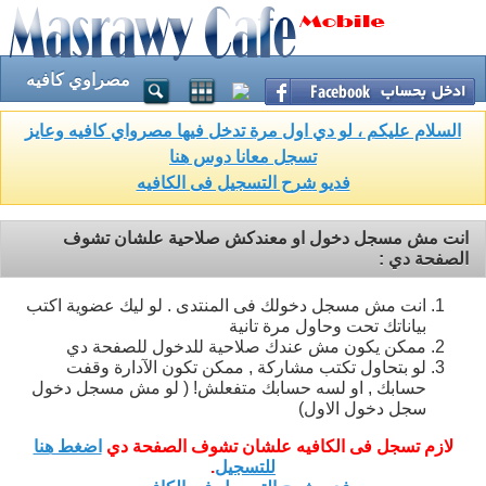
مصراوي كافيه
السلام عليكم ، لو دي اول مرة تدخل فيها مصرواي كافيه وعايز
تسجل معانا دوس هنا
فديو شرح التسجيل فى الكافيه
انت مش مسجل دخول او معندكش صلاحية علشان تشوف
الصفحة دي :
انت مش مسجل دخولك فى المنتدى . لو ليك عضوية اكتب
بياناتك تحت وحاول مرة تانية
ممكن يكون مش عندك صلاحية للدخول للصفحة دي
لو بتحاول تكتب مشاركة , ممكن تكون الآدارة وقفت
حسابك , او لسه حسابك متفعلش! ( لو مش مسجل دخول
سجل دخول الاول)
لازم تسجل فى الكافيه علشان تشوف الصفحة دي
اضغط هنا
للتسجيل
.