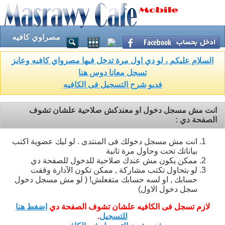
مصراوي كافيه
السلام عليكم ، لو دي اول مرة تدخل فيها مصرواي كافيه وعايز
تسجل معانا دوس هنا
فديو شرح التسجيل فى الكافيه
انت مش مسجل دخول او معندكش صلاحية علشان تشوف
الصفحة دي :
انت مش مسجل دخولك فى المنتدى . لو ليك عضوية اكتب
بياناتك تحت وحاول مرة تانية
ممكن يكون مش عندك صلاحية للدخول للصفحة دي
لو بتحاول تكتب مشاركة , ممكن تكون الآدارة وقفت
حسابك , او لسه حسابك متفعلش! ( لو مش مسجل دخول
سجل دخول الاول)
لازم تسجل فى الكافيه علشان تشوف الصفحة دي
اضغط هنا
للتسجيل
.