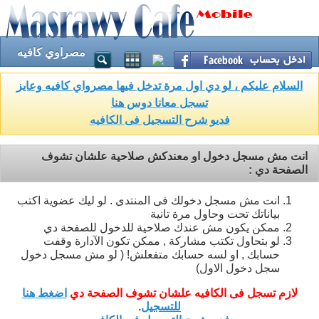
مصراوي كافيه
السلام عليكم ، لو دي اول مرة تدخل فيها مصرواي كافيه وعايز
تسجل معانا دوس هنا
فديو شرح التسجيل فى الكافيه
انت مش مسجل دخول او معندكش صلاحية علشان تشوف
الصفحة دي :
انت مش مسجل دخولك فى المنتدى . لو ليك عضوية اكتب
بياناتك تحت وحاول مرة تانية
ممكن يكون مش عندك صلاحية للدخول للصفحة دي
لو بتحاول تكتب مشاركة , ممكن تكون الآدارة وقفت
حسابك , او لسه حسابك متفعلش! ( لو مش مسجل دخول
سجل دخول الاول)
لازم تسجل فى الكافيه علشان تشوف الصفحة دي
اضغط هنا
للتسجيل
.