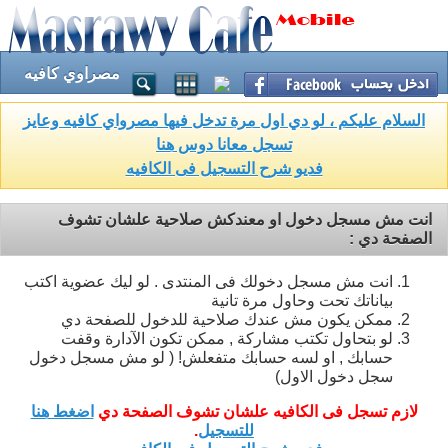
مصراوي كافيه
السلام عليكم ، لو دي اول مرة تدخل فيها مصرواي كافيه وعايز
تسجل معانا دوس هنا
فديو شرح التسجيل فى الكافيه
انت مش مسجل دخول او معندكش صلاحية علشان تشوف
الصفحة دي :
انت مش مسجل دخولك فى المنتدى . لو ليك عضوية اكتب
بياناتك تحت وحاول مرة تانية
ممكن يكون مش عندك صلاحية للدخول للصفحة دي
لو بتحاول تكتب مشاركة , ممكن تكون الآدارة وقفت
حسابك , او لسه حسابك متفعلش! ( لو مش مسجل دخول
سجل دخول الاول)
لازم تسجل فى الكافيه علشان تشوف الصفحة دي
اضغط هنا
للتسجيل
.