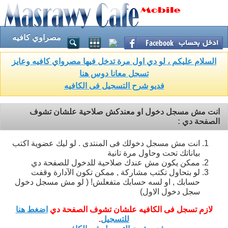
مصراوي كافيه
السلام عليكم ، لو دي اول مرة تدخل فيها مصرواي كافيه وعايز
تسجل معانا دوس هنا
فديو شرح التسجيل فى الكافيه
انت مش مسجل دخول او معندكش صلاحية علشان تشوف
الصفحة دي :
انت مش مسجل دخولك فى المنتدى . لو ليك عضوية اكتب
بياناتك تحت وحاول مرة تانية
ممكن يكون مش عندك صلاحية للدخول للصفحة دي
لو بتحاول تكتب مشاركة , ممكن تكون الآدارة وقفت
حسابك , او لسه حسابك متفعلش! ( لو مش مسجل دخول
سجل دخول الاول)
لازم تسجل فى الكافيه علشان تشوف الصفحة دي
اضغط هنا
للتسجيل
.