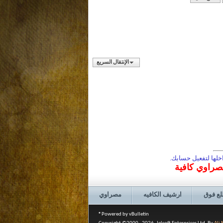
الإنتقال السريع
لها لتفعيل حسابك.
مصراوي كافية
لع فوق
ارشيف الكافيه
مصراوي
Powered by vBulletin®