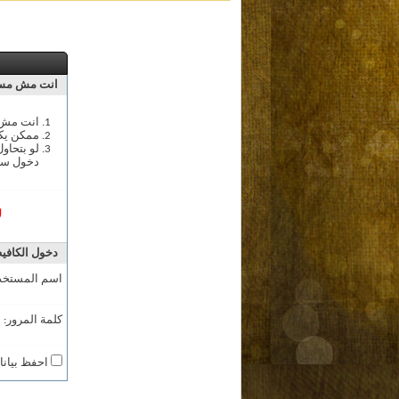
انت مش مسج
انت مش م
ممكن يك
لو بتحاو
دخول سج
ل
دخول الكافيه
اسم المستخد
كلمة المرور:
احفظ بيانا