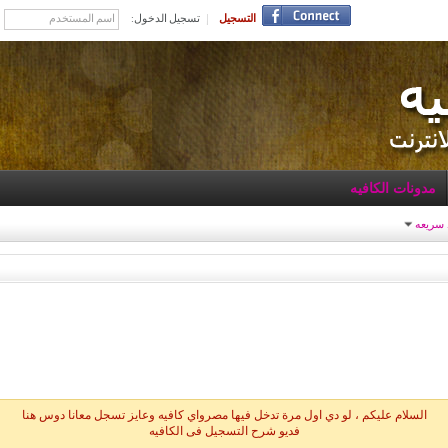
التسجيل
تسجيل الدخول:
مدونات الكافيه
 سريعه
السلام عليكم ، لو دي اول مرة تدخل فيها مصرواي كافيه وعايز تسجل معانا دوس هنا
فديو شرح التسجيل فى الكافيه