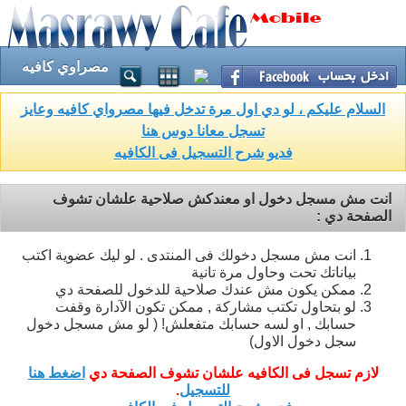
مصراوي كافيه
السلام عليكم ، لو دي اول مرة تدخل فيها مصرواي كافيه وعايز
تسجل معانا دوس هنا
فديو شرح التسجيل فى الكافيه
انت مش مسجل دخول او معندكش صلاحية علشان تشوف
الصفحة دي :
انت مش مسجل دخولك فى المنتدى . لو ليك عضوية اكتب
بياناتك تحت وحاول مرة تانية
ممكن يكون مش عندك صلاحية للدخول للصفحة دي
لو بتحاول تكتب مشاركة , ممكن تكون الآدارة وقفت
حسابك , او لسه حسابك متفعلش! ( لو مش مسجل دخول
سجل دخول الاول)
لازم تسجل فى الكافيه علشان تشوف الصفحة دي
اضغط هنا
للتسجيل
.