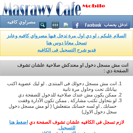
مصراوي كافيه
السلام عليكم ، لو دي اول مرة تدخل فيها مصرواي كافيه وعايز
تسجل معانا دوس هنا
فديو شرح التسجيل فى الكافيه
انت مش مسجل دخول او معندكش صلاحية علشان تشوف
الصفحة دي :
انت مش مسجل دخولك فى المنتدى . لو ليك عضوية اكتب
بياناتك تحت وحاول مرة تانية
ممكن يكون مش عندك صلاحية للدخول للصفحة دي
لو بتحاول تكتب مشاركة , ممكن تكون الآدارة وقفت
حسابك , او لسه حسابك متفعلش! ( لو مش مسجل دخول
سجل دخول الاول)
لازم تسجل فى الكافيه علشان تشوف الصفحة دي
اضغط هنا
للتسجيل
.