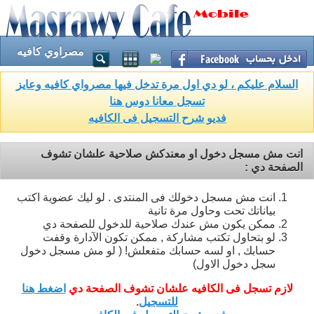
مصراوي كافيه
السلام عليكم ، لو دي اول مرة تدخل فيها مصرواي كافيه وعايز
تسجل معانا دوس هنا
فديو شرح التسجيل فى الكافيه
انت مش مسجل دخول او معندكش صلاحية علشان تشوف
الصفحة دي :
انت مش مسجل دخولك فى المنتدى . لو ليك عضوية اكتب
بياناتك تحت وحاول مرة تانية
ممكن يكون مش عندك صلاحية للدخول للصفحة دي
لو بتحاول تكتب مشاركة , ممكن تكون الآدارة وقفت
حسابك , او لسه حسابك متفعلش! ( لو مش مسجل دخول
سجل دخول الاول)
لازم تسجل فى الكافيه علشان تشوف الصفحة دي
اضغط هنا
للتسجيل
.