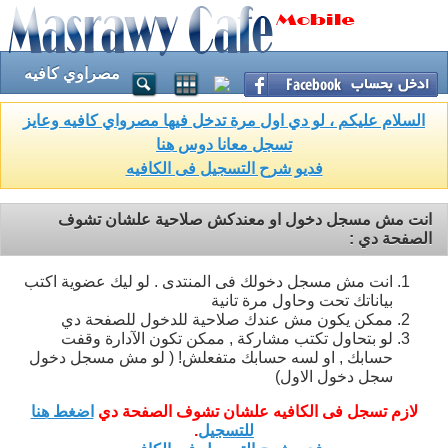
مصراوي كافيه
السلام عليكم ، لو دي اول مرة تدخل فيها مصرواي كافيه وعايز
تسجل معانا دوس هنا
فديو شرح التسجيل فى الكافيه
انت مش مسجل دخول او معندكش صلاحية علشان تشوف
الصفحة دي :
انت مش مسجل دخولك فى المنتدى . لو ليك عضوية اكتب
بياناتك تحت وحاول مرة تانية
ممكن يكون مش عندك صلاحية للدخول للصفحة دي
لو بتحاول تكتب مشاركة , ممكن تكون الآدارة وقفت
حسابك , او لسه حسابك متفعلش! ( لو مش مسجل دخول
سجل دخول الاول)
لازم تسجل فى الكافيه علشان تشوف الصفحة دي
اضغط هنا
للتسجيل
.