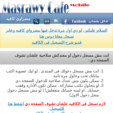
مصراوي كافيه
السلام عليكم ، لو دي اول مرة تدخل فيها مصرواي كافيه وعايز
تسجل معانا دوس هنا
فديو شرح التسجيل فى الكافيه
انت مش مسجل دخول او معندكش صلاحية علشان تشوف
الصفحة دي :
انت مش مسجل دخولك فى المنتدى . لو ليك عضوية اكتب
بياناتك تحت وحاول مرة تانية
ممكن يكون مش عندك صلاحية للدخول للصفحة دي
لو بتحاول تكتب مشاركة , ممكن تكون الآدارة وقفت
حسابك , او لسه حسابك متفعلش! ( لو مش مسجل دخول
سجل دخول الاول)
لازم تسجل فى الكافيه علشان تشوف الصفحة دي
اضغط هنا
للتسجيل
.