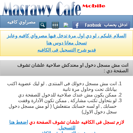
مصراوي كافيه
السلام عليكم ، لو دي اول مرة تدخل فيها مصرواي كافيه وعايز
تسجل معانا دوس هنا
فديو شرح التسجيل فى الكافيه
انت مش مسجل دخول او معندكش صلاحية علشان تشوف
الصفحة دي :
انت مش مسجل دخولك فى المنتدى . لو ليك عضوية اكتب
بياناتك تحت وحاول مرة تانية
ممكن يكون مش عندك صلاحية للدخول للصفحة دي
لو بتحاول تكتب مشاركة , ممكن تكون الآدارة وقفت
حسابك , او لسه حسابك متفعلش! ( لو مش مسجل دخول
سجل دخول الاول)
لازم تسجل فى الكافيه علشان تشوف الصفحة دي
اضغط هنا
للتسجيل
.