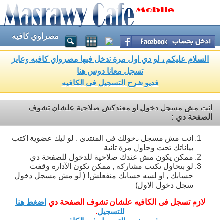
مصراوي كافيه
السلام عليكم ، لو دي اول مرة تدخل فيها مصرواي كافيه وعايز
تسجل معانا دوس هنا
فديو شرح التسجيل فى الكافيه
انت مش مسجل دخول او معندكش صلاحية علشان تشوف
الصفحة دي :
انت مش مسجل دخولك فى المنتدى . لو ليك عضوية اكتب
بياناتك تحت وحاول مرة تانية
ممكن يكون مش عندك صلاحية للدخول للصفحة دي
لو بتحاول تكتب مشاركة , ممكن تكون الآدارة وقفت
حسابك , او لسه حسابك متفعلش! ( لو مش مسجل دخول
سجل دخول الاول)
لازم تسجل فى الكافيه علشان تشوف الصفحة دي
اضغط هنا
للتسجيل
.