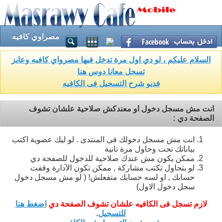
مصراوي كافيه
السلام عليكم ، لو دي اول مرة تدخل فيها مصرواي كافيه وعايز
تسجل معانا دوس هنا
فديو شرح التسجيل فى الكافيه
انت مش مسجل دخول او معندكش صلاحية علشان تشوف
الصفحة دي :
انت مش مسجل دخولك فى المنتدى . لو ليك عضوية اكتب
بياناتك تحت وحاول مرة تانية
ممكن يكون مش عندك صلاحية للدخول للصفحة دي
لو بتحاول تكتب مشاركة , ممكن تكون الآدارة وقفت
حسابك , او لسه حسابك متفعلش! ( لو مش مسجل دخول
سجل دخول الاول)
لازم تسجل فى الكافيه علشان تشوف الصفحة دي
اضغط هنا
للتسجيل
.