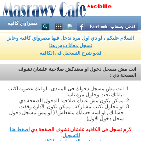
مصراوي كافيه
السلام عليكم ، لو دي اول مرة تدخل فيها مصرواي كافيه وعايز
تسجل معانا دوس هنا
فديو شرح التسجيل فى الكافيه
انت مش مسجل دخول او معندكش صلاحية علشان تشوف
الصفحة دي :
انت مش مسجل دخولك فى المنتدى . لو ليك عضوية اكتب
بياناتك تحت وحاول مرة تانية
ممكن يكون مش عندك صلاحية للدخول للصفحة دي
لو بتحاول تكتب مشاركة , ممكن تكون الآدارة وقفت
حسابك , او لسه حسابك متفعلش! ( لو مش مسجل دخول
سجل دخول الاول)
لازم تسجل فى الكافيه علشان تشوف الصفحة دي
اضغط هنا
للتسجيل
.