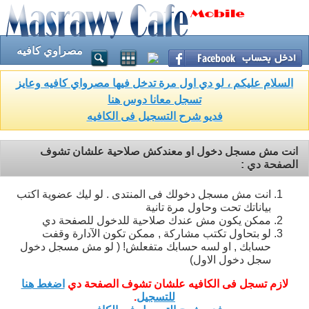
مصراوي كافيه
السلام عليكم ، لو دي اول مرة تدخل فيها مصرواي كافيه وعايز
تسجل معانا دوس هنا
فديو شرح التسجيل فى الكافيه
انت مش مسجل دخول او معندكش صلاحية علشان تشوف
الصفحة دي :
انت مش مسجل دخولك فى المنتدى . لو ليك عضوية اكتب
بياناتك تحت وحاول مرة تانية
ممكن يكون مش عندك صلاحية للدخول للصفحة دي
لو بتحاول تكتب مشاركة , ممكن تكون الآدارة وقفت
حسابك , او لسه حسابك متفعلش! ( لو مش مسجل دخول
سجل دخول الاول)
لازم تسجل فى الكافيه علشان تشوف الصفحة دي
اضغط هنا
للتسجيل
.