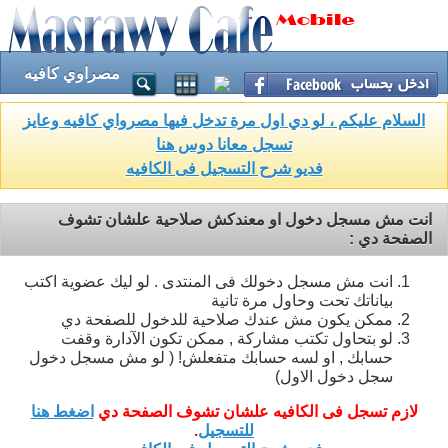
مصراوي كافيه
السلام عليكم ، لو دي اول مرة تدخل فيها مصرواي كافيه وعايز
تسجل معانا دوس هنا
فديو شرح التسجيل فى الكافيه
انت مش مسجل دخول او معندكش صلاحية علشان تشوف
الصفحة دي :
انت مش مسجل دخولك فى المنتدى . لو ليك عضوية اكتب
بياناتك تحت وحاول مرة تانية
ممكن يكون مش عندك صلاحية للدخول للصفحة دي
لو بتحاول تكتب مشاركة , ممكن تكون الآدارة وقفت
حسابك , او لسه حسابك متفعلش! ( لو مش مسجل دخول
سجل دخول الاول)
لازم تسجل فى الكافيه علشان تشوف الصفحة دي
اضغط هنا
للتسجيل
.