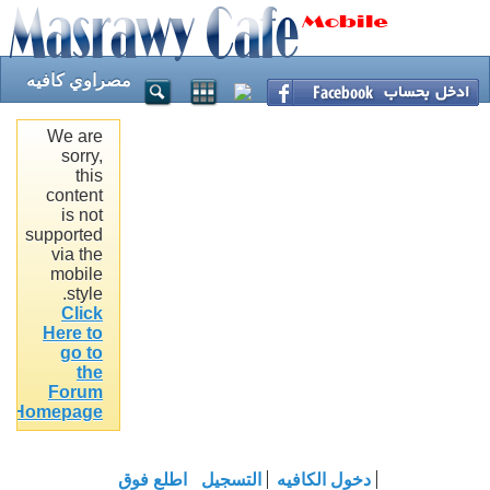
مصراوي كافيه
We are
sorry,
this
content
is not
supported
via the
mobile
style.
Click
Here to
go to
the
Forum
.
Homepage
دخول الكافيه
التسجيل
اطلع فوق